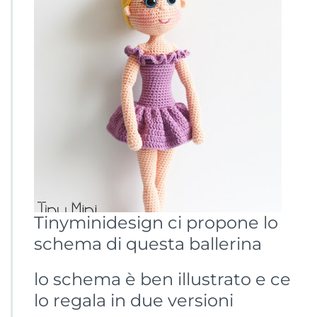
u
r
u
m
i
B
a
l
l
e
r
i
n
a
Tinyminidesign ci propone lo
schema di questa ballerina
lo schema è ben illustrato e ce
lo regala in due versioni