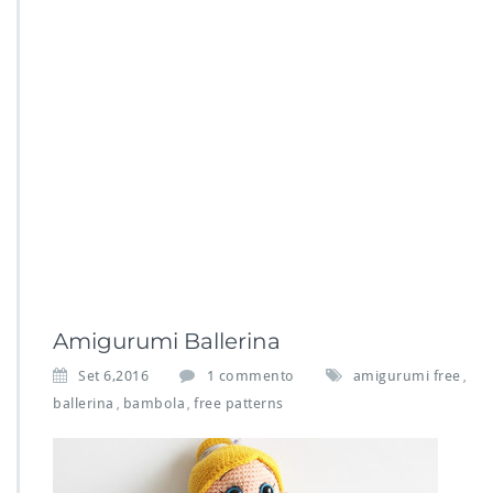
Amigurumi Ballerina
s
Set 6,2016
1 commento
amigurumi free
,
u
ballerina
bambola
free patterns
,
,
A
m
i
g