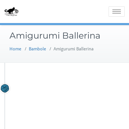
Skip
to
Toggle
content
navigatio
Amigurumi Ballerina
Home
/
Bambole
/
Amigurumi Ballerina