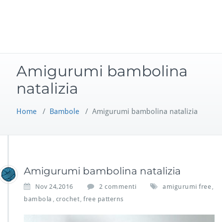
Amigurumi bambolina
natalizia
Home
/
Bambole
/
Amigurumi bambolina natalizia
Amigurumi bambolina natalizia
s
Nov 24,2016
2 commenti
amigurumi free
,
u
bambola
crochet
free patterns
,
,
A
m