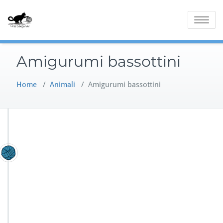
Skip
to
Toggle
content
navigatio
Amigurumi bassottini
Home
/
Animali
/
Amigurumi bassottini