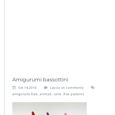
Amigurumi bassottini
Set 14,2016
Lascia un commento
amigurumi free
animali
cane
free patterns
,
,
,