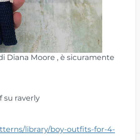
di Diana Moore , è sicuramente
f su raverly
terns/library/boy-outfits-for-4-