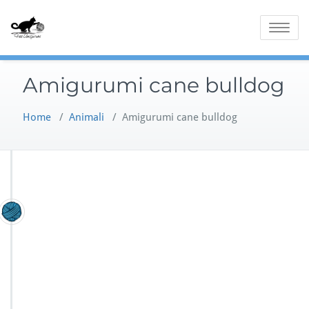
Skip
to
Toggle
content
navigatio
Amigurumi cane bulldog
Home
/
Animali
/
Amigurumi cane bulldog