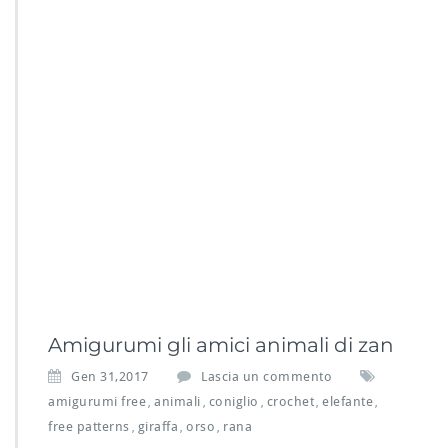
Amigurumi gli amici animali di zan
Gen 31,2017
Lascia un commento
amigurumi free
animali
coniglio
crochet
elefante
,
,
,
,
,
free patterns
giraffa
orso
rana
,
,
,