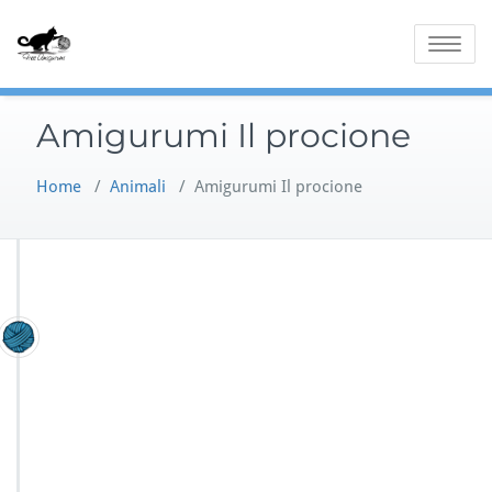
Skip
to
Toggle
content
navigatio
Amigurumi Il procione
Home
/
Animali
/
Amigurumi Il procione