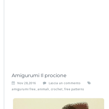
Amigurumi Il procione
Nov 28,2016
Lascia un commento
amigurumi free
animali
crochet
free patterns
,
,
,