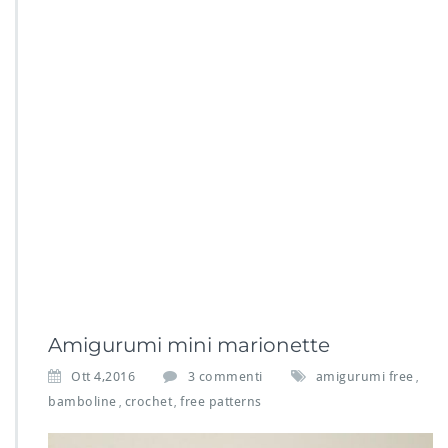
Amigurumi mini marionette
s
Ott 4,2016
3 commenti
amigurumi free
,
u
bamboline
crochet
free patterns
,
,
A
m