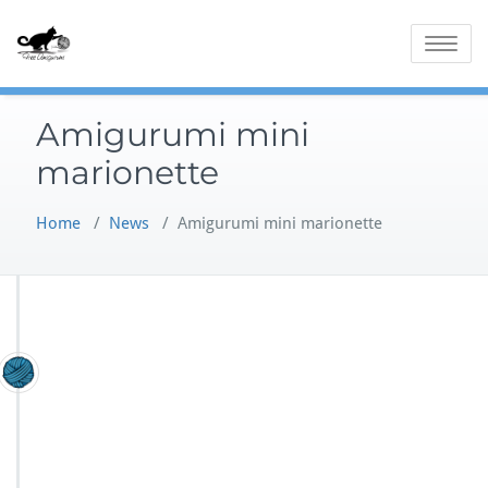
Skip
to
Toggle
content
navigatio
Amigurumi mini
marionette
Home
/
News
/
Amigurumi mini marionette