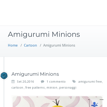
Amigurumi Minions
Home
/
Cartoon
/
Amigurumi Minions
Amigurumi Minions
s
Set 20,2016
1 commento
amigurumi free
,
u
cartoon
free patterns
minion
personaggi
,
,
,
A
m
i
g