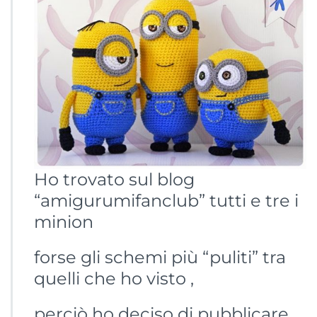
u
r
u
m
i
M
i
n
i
o
n
s
Ho trovato sul blog
“amigurumifanclub” tutti e tre i
minion
forse gli schemi più “puliti” tra
quelli che ho visto ,
perciò ho deciso di pubblicare