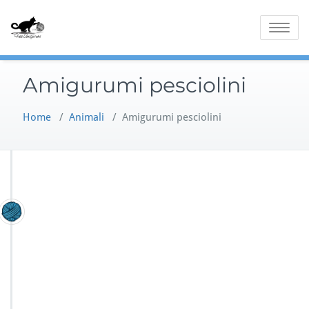
Skip
to
Toggle
content
navigatio
Amigurumi pesciolini
Home
/
Animali
/
Amigurumi pesciolini