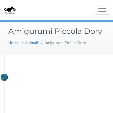
Skip
to
Toggle
content
navigatio
Amigurumi Piccola Dory
Home
/
Animali
/
Amigurumi Piccola Dory