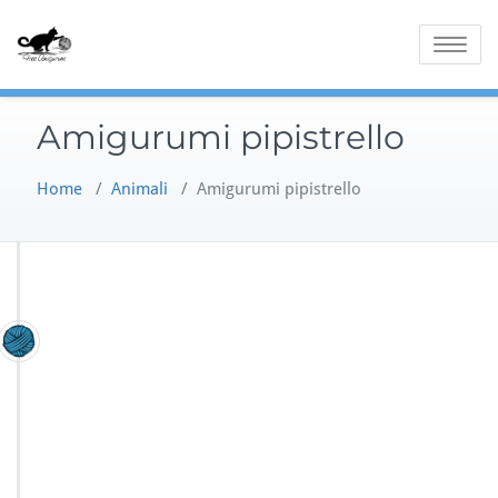
Skip
to
Toggle
content
navigatio
Amigurumi pipistrello
Home
/
Animali
/
Amigurumi pipistrello