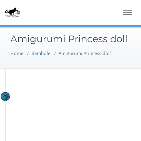
Skip
to
Toggle
content
navigatio
Amigurumi Princess doll
Home
/
Bambole
/
Amigurumi Princess doll