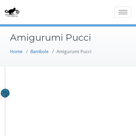
Skip
to
Toggle
content
navigatio
Amigurumi Pucci
Home
/
Bambole
/
Amigurumi Pucci