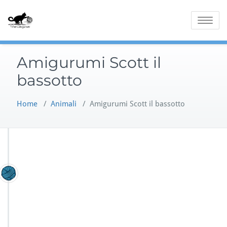
Skip
to
Toggle
content
navigatio
Amigurumi Scott il
bassotto
Home
/
Animali
/
Amigurumi Scott il bassotto