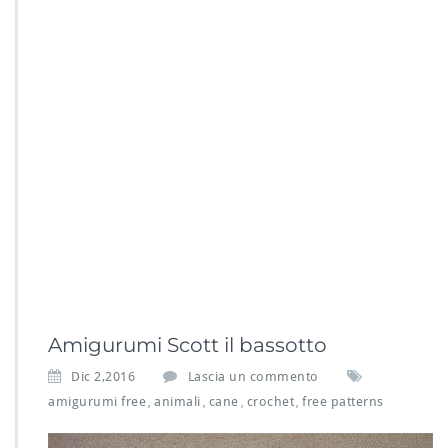
Amigurumi Scott il bassotto
Dic 2,2016
Lascia un commento
amigurumi free
animali
cane
crochet
free patterns
,
,
,
,