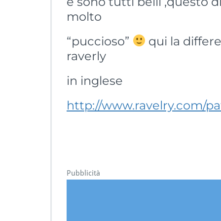
e sono tutti belli ,questo 
molto
“puccioso”
qui la differe
raverly
in inglese
http://www.ravelry.com/pat
Pubblicità