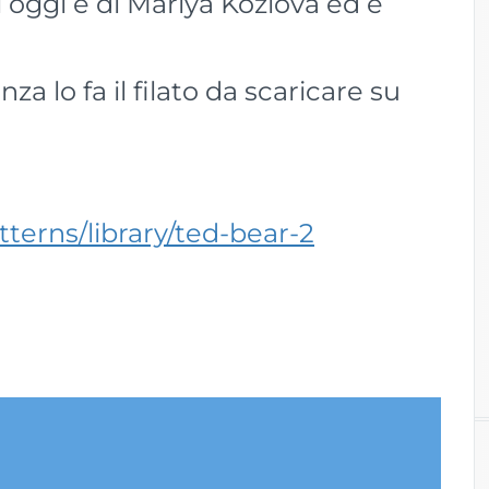
di oggi è di Mariya Kozlova ed è
nza lo fa il filato da scaricare su
terns/library/ted-bear-2