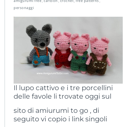
amigurumi free
cartoon
crochet
free patterns
,
,
,
,
personaggi
Il lupo cattivo e i tre porcellini
delle favole li trovate oggi sul
sito di amiurumi to go , di
seguito vi copio i link singoli