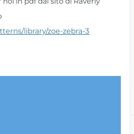
 noi in pdf dal sito di Raverly
o
terns/library/zoe-zebra-3