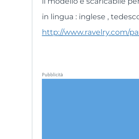
il modello è scaricabile per
in lingua : inglese , tedesc
http://www.ravelry.com/pat
Pubblicità