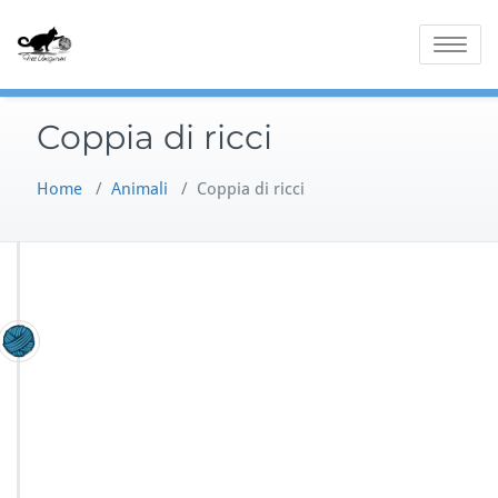
Skip
to
Toggle
content
navigatio
Coppia di ricci
Home
/
Animali
/
Coppia di ricci