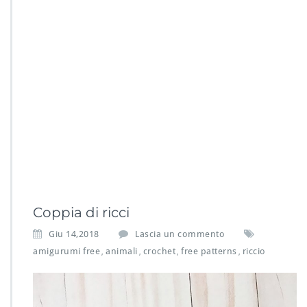
Coppia di ricci
Giu 14,2018
Lascia un commento
amigurumi free
animali
crochet
free patterns
riccio
,
,
,
,