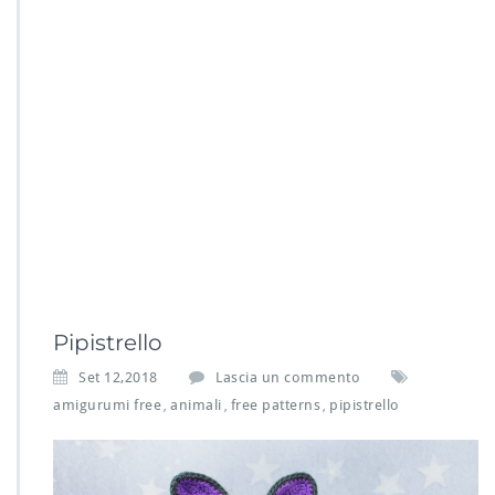
Pipistrello
Set 12,2018
Lascia un commento
amigurumi free
animali
free patterns
pipistrello
,
,
,