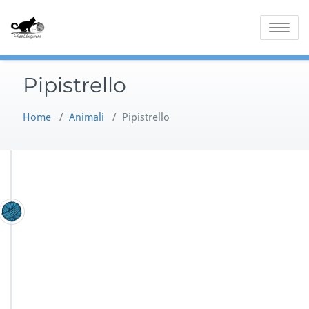
Skip
to
Toggle
content
navigatio
Pipistrello
Home
/
Animali
/
Pipistrello